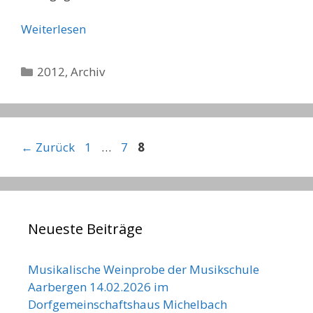
Weiterlesen
Kategorien
2012
,
Archiv
Seite
Seite
Seite
←
Zurück
1
…
7
8
Neueste Beiträge
Musikalische Weinprobe der Musikschule
Aarbergen 14.02.2026 im
Dorfgemeinschaftshaus Michelbach