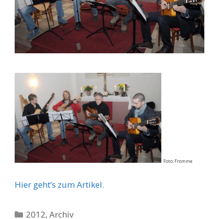
Foto: Fromme
Hier geht’s zum Artikel.
Kategorien
2012
,
Archiv