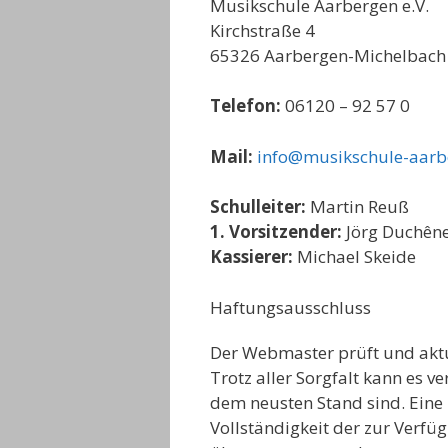
Musikschule Aarbergen e.V.
Kirchstraße 4
65326 Aarbergen-Michelbach
Telefon:
06120 – 92 57 0
Mail:
info@musikschule-aarb
Schulleiter:
Martin Reuß
1. Vorsitzender:
Jörg Duchên
Kassierer:
Michael Skeide
Haftungsausschluss
Der Webmaster prüft und aktua
Trotz aller Sorgfalt kann es v
dem neusten Stand sind. Eine H
Vollständigkeit der zur Verfü