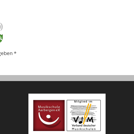
ngeben
*