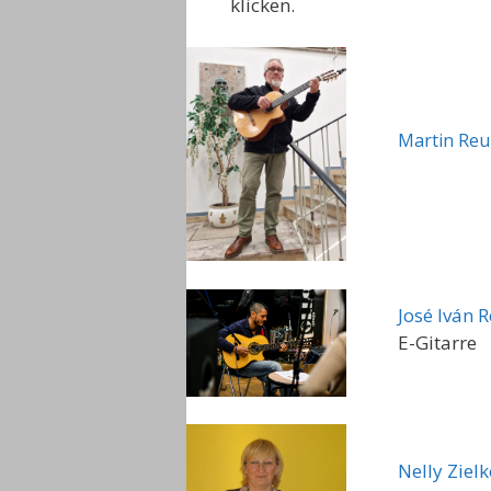
klicken.
Martin Re
José Iván 
E-Gitarre
Nelly Zielk