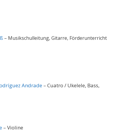
uß
– Musikschulleitung, Gitarre, Förderunterricht
Rodríguez Andrade
– Cuatro / Ukelele, Bass,
e
– Violine