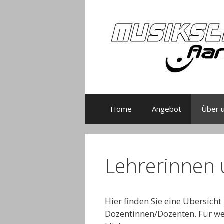
Zum
Inhalt
springen
Home
Angebot
Über 
Lehrerinnen 
Hier finden Sie eine Übersich
Dozentinnen/Dozenten. Für wei